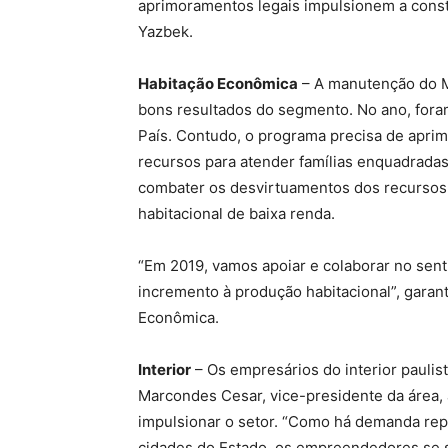
aprimoramentos legais impulsionem a constru
Yazbek.
Habitação Econômica
– A manutenção do M
bons resultados do segmento. No ano, fora
País. Contudo, o programa precisa de aprim
recursos para atender famílias enquadradas n
combater os desvirtuamentos dos recursos 
habitacional de baixa renda.
“Em 2019, vamos apoiar e colaborar no sen
incremento à produção habitacional”, garan
Econômica.
Interior
– Os empresários do interior paulis
Marcondes Cesar, vice-presidente da área,
impulsionar o setor. “Como há demanda rep
cidades do Estado, os empreendedores se s