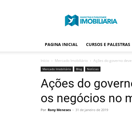
Portal
Publicidade
Imobiliária
PAGINA INICIAL
CURSOS E PALESTRAS
Início
Mercado Imobiliário
Ações do governo deve
Mercado Imobiliário
Blog
Notícias
Ações do govern
os negócios no m
Por
Rony Meneses
-
31 de janeiro de 2019