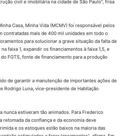
ção civil e imobiliária na cidade de São Paulo”, frisa
inha Casa, Minha Vida (MCMV) foi responsável pelos
m contratadas mais de 400 mil unidades em todo o
oramentos para solucionar a grave situação da falta de
a faixa 1, expandir os financiamentos à faixa 1,5, e
do FGTS, fonte de financiamento para a produção
tido de garantir a manutenção de importantes ações de
te Rodrigo Luna, vice-presidente de Habitação
ta nunca estiveram tão animados. Para Frederico
 a retomada da confiança e da economia deve
rimida e os estoques estão baixos na maioria das
entirão estimulados a fazer lançamentos”, afirma. Em