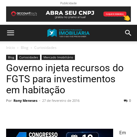
Publicidade
Início
Blog
Curiosidades
Blog
Curiosidades
Mercado Imobiliário
Governo injeta recursos do
FGTS para investimentos
em habitação
Por
Rony Meneses
-
27 de fevereiro de 2016
0
Em