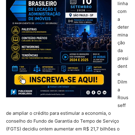
linha
com
a
deter
mina
ção
da
presi
dent
e
Dilm
a
Rous
seff
de ampliar o crédito para estimular a economia, o
conselho do Fundo de Garantia do Tempo de Serviço
(FGTS) decidiu ontem aumentar em R$ 21,7 bilhões o