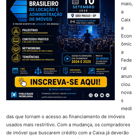
maio,
a
Caix
a
Econ
ômic
a
Fede
ral
anun
ciou
nova
s
medi
das que tornam o acesso ao financiamento de imóveis
usados mais restritivo. Com a mudança, os compradores
de imóvel que buscarem crédito com a Caixa já deverão