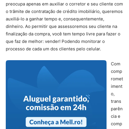
preocupa apenas em auxiliar o corretor e seu cliente com
o trâmite de contratação de crédito imobiliário, queremos
auxiliá-lo a ganhar tempo e, consequentemente,
dinheiro. Ao permitir que assessoremos seu cliente na
finalização da compra, você tem tempo livre para fazer o
que faz de melhor: vender! Podendo monitorar o
processo de cada um dos clientes pelo celular.
Com
comp
romet
iment
o,
trans
parên
cia e
comp