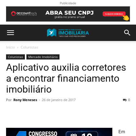
Publicidade
Início
Colunistas
Colunistas
Mercado Imobiliário
Aplicativo auxilia corretores
a encontrar financiamento
imobiliário
Por
Rony Meneses
-
26 de janeiro de 2017
0
Em