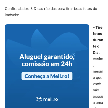
Confira abaixo 3 Dicas rápidas para tirar boas fotos de
imóveis:
– Tire
fotos
duran
te o
Dia.
Assim
,
mesm
o que
você
não
possu
a uma