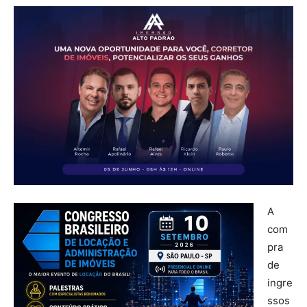
A
com
pra
de
ingre
ssos