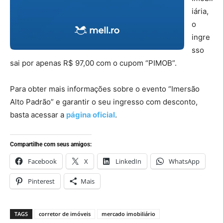
iária,
o
ingre
sso
sai por apenas R$ 97,00 com o cupom “PIMOB”.
Para obter mais informações sobre o evento “Imersão
Alto Padrão” e garantir o seu ingresso com desconto,
basta acessar a
página oficial
.
Compartilhe com seus amigos:
Facebook
X
LinkedIn
WhatsApp
Pinterest
Mais
TAGS
corretor de imóveis
mercado imobiliário