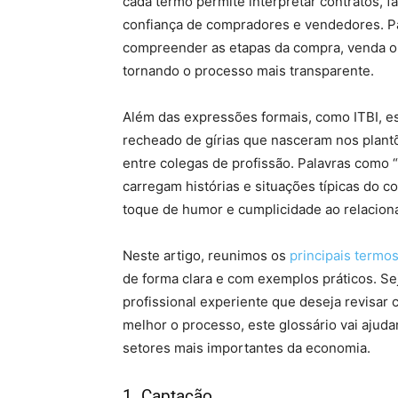
cada termo permite interpretar contratos, 
confiança de compradores e vendedores. Par
compreender as etapas da compra, venda o
tornando o processo mais transparente.
Além das expressões formais, como ITBI, esc
recheado de gírias que nasceram nos plantõ
entre colegas de profissão. Palavras como “pl
carregam histórias e situações típicas do 
toque de humor e cumplicidade ao relacion
Neste artigo, reunimos os
principais termos
de forma clara e com exemplos práticos. Sej
profissional experiente que deseja revisar
melhor o processo, este glossário vai ajud
setores mais importantes da economia.
1. Captação