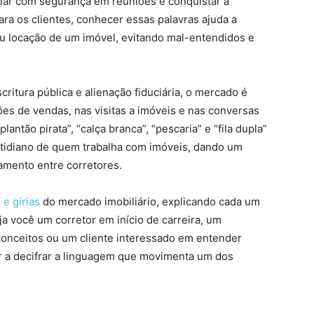
falar com segurança em reuniões e conquistar a
a os clientes, conhecer essas palavras ajuda a
u locação de um imóvel, evitando mal-entendidos e
ritura pública e alienação fiduciária, o mercado é
es de vendas, nas visitas a imóveis e nas conversas
antão pirata”, “calça branca”, “pescaria” e “fila dupla”
cotidiano de quem trabalha com imóveis, dando um
amento entre corretores.
 e gírias
do mercado imobiliário, explicando cada um
a você um corretor em início de carreira, um
 conceitos ou um cliente interessado em entender
ar a decifrar a linguagem que movimenta um dos