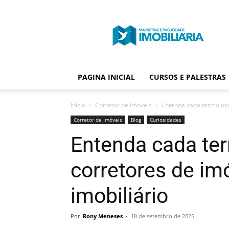
Portal
Publicidade
Imobiliária
PAGINA INICIAL
CURSOS E PALESTRAS
Início
Corretor de Imóveis
Entenda cada termo usa
Corretor de Imóveis
Blog
Curiosidades
Entenda cada te
corretores de i
imobiliário
Por
Rony Meneses
-
18 de setembro de 2025