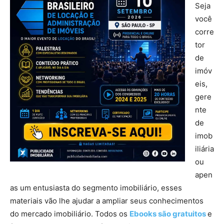
Seja
você
corre
tor
de
imóv
eis,
gere
nte
de
imob
iliária
ou
apen
as um entusiasta do segmento imobiliário, esses
materiais vão lhe ajudar a ampliar seus conhecimentos
do mercado imobiliário. Todos os
Ebooks são gratuitos
e