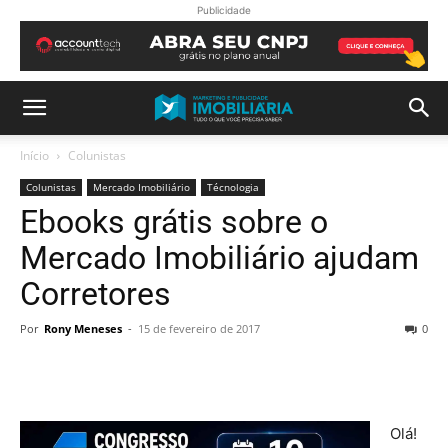
Publicidade
Início
Colunistas
Colunistas
Mercado Imobiliário
Técnologia
Ebooks grátis sobre o
Mercado Imobiliário ajudam
Corretores
Por
Rony Meneses
-
15 de fevereiro de 2017
0
Olá!