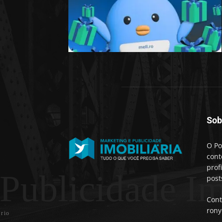
Sob
O Po
cont
prof
 Publicidade Im
post
Cont
rony
rio