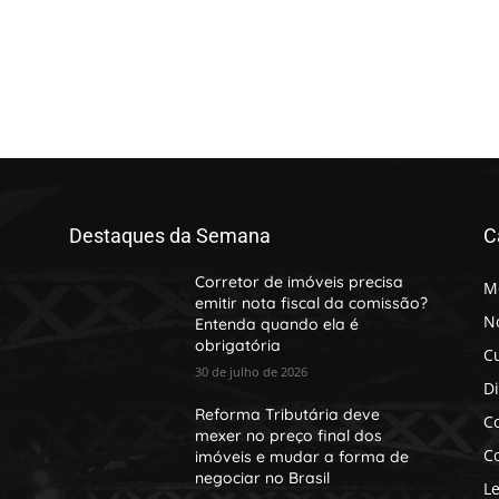
Destaques da Semana
C
Corretor de imóveis precisa
M
emitir nota fiscal da comissão?
No
Entenda quando ela é
obrigatória
C
30 de julho de 2026
D
Reforma Tributária deve
Co
mexer no preço final dos
Co
imóveis e mudar a forma de
negociar no Brasil
Le