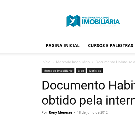
Portal
Publicidade
Imobiliária
PAGINA INICIAL
CURSOS E PALESTRAS
Início
Mercado Imobiliário
Documento Habite-se ag
Mercado Imobiliário
Blog
Notícias
Documento Habit
obtido pela inter
Por
Rony Meneses
-
18 de julho de 2012