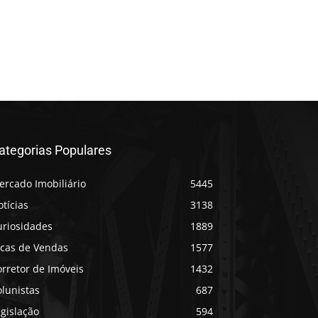
ategorias Populares
ercado Imobiliário
5445
tícias
3138
uriosidades
1889
icas de Vendas
1577
rretor de Imóveis
1432
lunistas
687
gislação
594