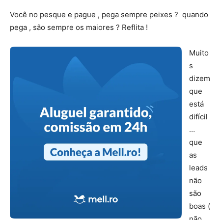
Você no pesque e pague , pega sempre peixes ? quando
pega , são sempre os maiores ? Reflita !
Muito
s
dizem
que
está
difícil
…
que
as
leads
não
são
boas (
não