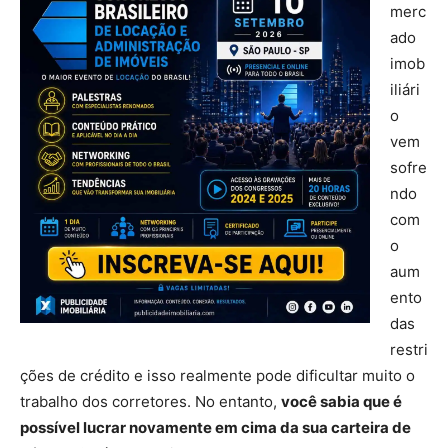
merc
ado
imob
iliári
o
vem
sofre
ndo
com
o
aum
ento
das
restri
ções de crédito e isso realmente pode dificultar muito o
trabalho dos corretores. No entanto,
você sabia que é
possível lucrar novamente em cima da sua carteira de