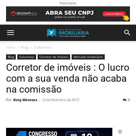
Publicidade
Início
Blog
Colunistas
Blog
Colunistas
Corretor de Imóveis
Mercado Imobiliário
Corretor de imóveis : O lucro
com a sua venda não acaba
na comissão
Por
Rony Meneses
-
14 de fevereiro de 2017
0
O