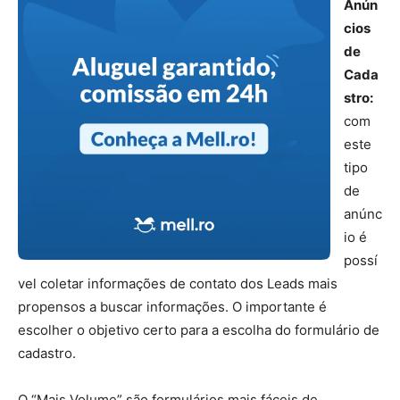
Anún
cios
de
Cada
stro:
com
este
tipo
de
anúnc
io é
possí
vel coletar informações de contato dos Leads mais
propensos a buscar informações. O importante é
escolher o objetivo certo para a escolha do formulário de
cadastro.
O “Mais Volume” são formulários mais fáceis de