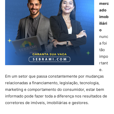
merc
ado
imob
iliári
o
nunc
a foi
tão
impo
rtant
e.
Em um setor que passa constantemente por mudanças
relacionadas a financiamento, legislação, tecnologia,
marketing e comportamento do consumidor, estar bem
informado pode fazer toda a diferença nos resultados de
corretores de imóveis, imobiliárias e gestores.