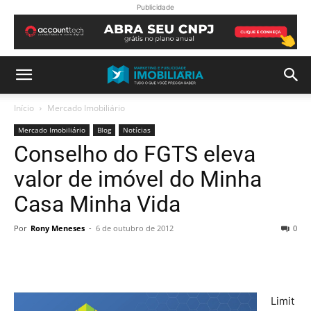
Publicidade
Início
Mercado Imobiliário
Mercado Imobiliário
Blog
Notícias
Conselho do FGTS eleva
valor de imóvel do Minha
Casa Minha Vida
Por
Rony Meneses
-
6 de outubro de 2012
0
Limit