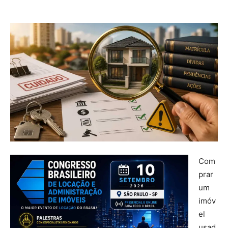
Com
prar
um
imóv
el
usad