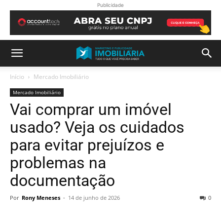
Publicidade
Início
Mercado Imobiliário
Mercado Imobiliário
Vai comprar um imóvel
usado? Veja os cuidados
para evitar prejuízos e
problemas na
documentação
Por
Rony Meneses
-
14 de junho de 2026
0