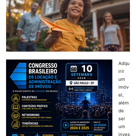
Adqu
irir
um
imóv
el,
além
de
ser
um
inves