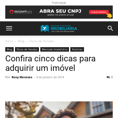
Publicidade
Início
Blog
Dicas de Vendas
Blog
Dicas de Vendas
Mercado Imobiliário
Notícias
Confira cinco dicas para
adquirir um imóvel
Por
Rony Meneses
-
8 de janeiro de 2014
0