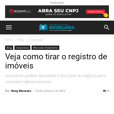
Publicidade
Início
Blog
Colunistas
Blog
Colunistas
Mercado Imobiliário
Veja como tirar o registro de
imóveis
Locatários podem aproveitar a boa fase do negócio para
contratar refinanciamento
Por
Rony Meneses
-
18 de outubro de 2016
0