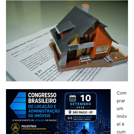
Com
prar
um
imóv
el é
cum