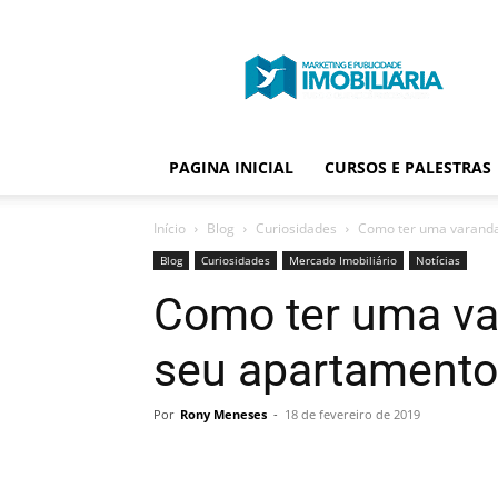
Portal
Publicidade
Imobiliária
PAGINA INICIAL
CURSOS E PALESTRAS
Início
Blog
Curiosidades
Como ter uma varanda
Blog
Curiosidades
Mercado Imobiliário
Notícias
Como ter uma va
seu apartamento
Por
Rony Meneses
-
18 de fevereiro de 2019