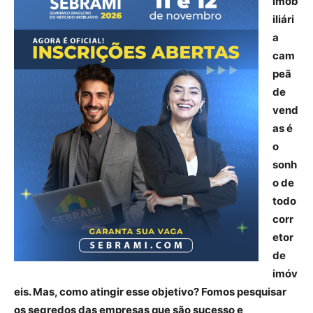
imob
iliári
a
cam
peã
de
vend
as é
o
sonh
o de
todo
corr
etor
de
imóv
eis. Mas, como atingir esse objetivo? Fomos pesquisar
os segredos das empresas que são sucesso e