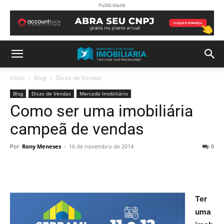
Publicidade
Início
Blog
Dicas de Vendas
Blog
Dicas de Vendas
Mercado Imobiliário
Como ser uma imobiliária
campeã de vendas
Por
Rony Meneses
-
16 de novembro de 2014
0
Ter
uma