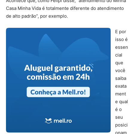
Acontece que, como Felipi disse, “atendimento do Minha
Casa Minha Vida é totalmente diferente do atendimento
de alto padrão”, por exemplo.
E por
isso é
essen
cial
que
você
saiba
exata
ment
e qual
é o
seu
posici
onam