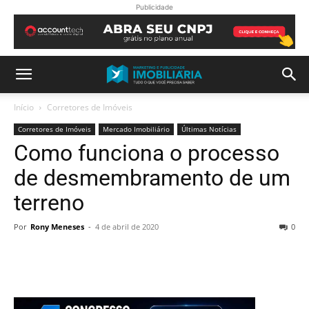
Publicidade
Início
Corretores de Imóveis
Corretores de Imóveis
Mercado Imobiliário
Últimas Notícias
Como funciona o processo
de desmembramento de um
terreno
Por
Rony Meneses
-
4 de abril de 2020
0