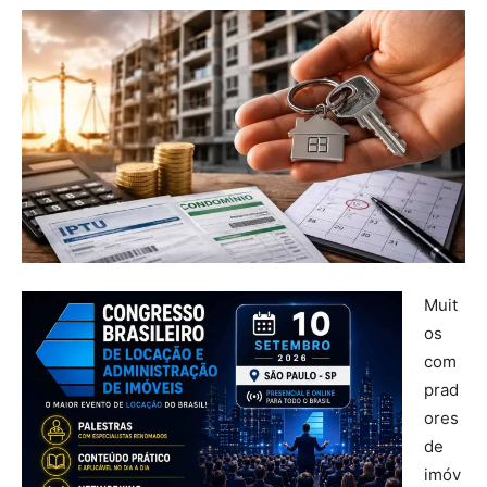
Muit
os
com
prad
ores
de
imóv