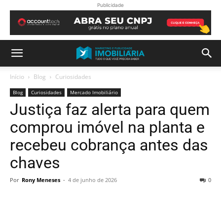
Publicidade
Início
Blog
Curiosidades
Blog
Curiosidades
Mercado Imobiliário
Justiça faz alerta para quem
comprou imóvel na planta e
recebeu cobrança antes das
chaves
Por
Rony Meneses
-
4 de junho de 2026
0