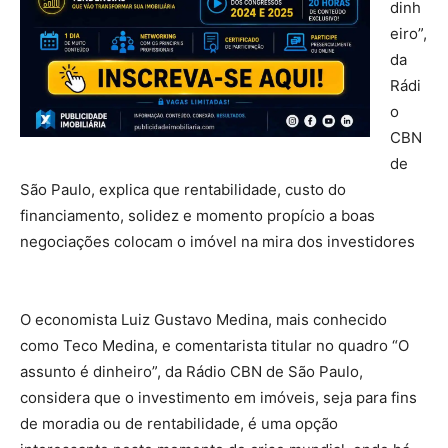
dinh
eiro”,
da
Rádi
o
CBN
de
São Paulo, explica que rentabilidade, custo do
financiamento, solidez e momento propício a boas
negociações colocam o imóvel na mira dos investidores
–
investir em imóveis
O economista Luiz Gustavo Medina, mais conhecido
como Teco Medina, e comentarista titular no quadro “O
assunto é dinheiro”, da Rádio CBN de São Paulo,
considera que o investimento em imóveis, seja para fins
de moradia ou de rentabilidade, é uma opção