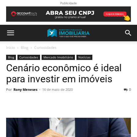
Publicidade
Início
Blog
Curiosidades
Blog
Curiosidades
Mercado Imobiliário
Notícias
Cenário econômico é ideal
para investir em imóveis
Por
Rony Meneses
-
16 de maio de 2020
0