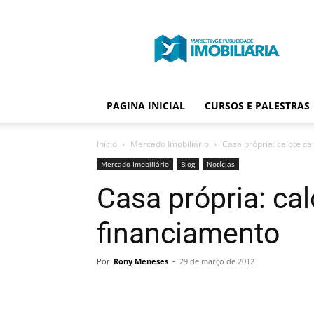
Portal
Publicidade
Imobiliária
PAGINA INICIAL
CURSOS E PALESTRAS
Início
Mercado Imobiliário
Casa própria: calote cai
Mercado Imobiliário
Blog
Notícias
Casa própria: calo
financiamento
Por
Rony Meneses
-
29 de março de 2012