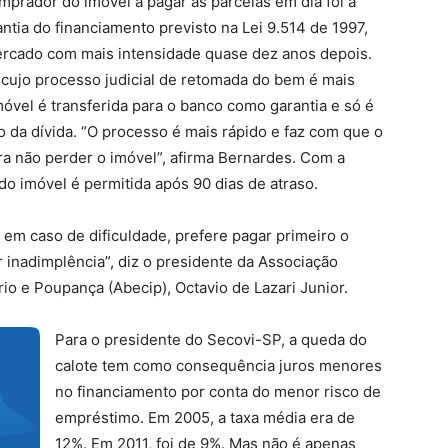
mprador do imóvel a pagar as parcelas em dia foi a
antia do financiamento previsto na Lei 9.514 de 1997,
ercado com mais intensidade quase dez anos depois.
 cujo processo judicial de retomada do bem é mais
óvel é transferida para o banco como garantia e só é
 da dívida. “O processo é mais rápido e faz com que o
a não perder o imóvel”, afirma Bernardes. Com a
do imóvel é permitida após 90 dias de atraso.
, em caso de dificuldade, prefere pagar primeiro o
 inadimplência”, diz o presidente da Associação
rio e Poupança (Abecip), Octavio de Lazari Junior.
Para o presidente do Secovi-SP, a queda do
calote tem como consequência juros menores
no financiamento por conta do menor risco de
empréstimo. Em 2005, a taxa média era de
12%. Em 2011, foi de 9%. Mas não é apenas