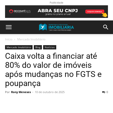
Publicidade
Início
Mercado Imobiliário
Mercado Imobiliário
Blog
Notícias
Caixa volta a financiar até
80% do valor de imóveis
após mudanças no FGTS e
poupança
Por
Rony Meneses
-
10 de outubro de 2025
0