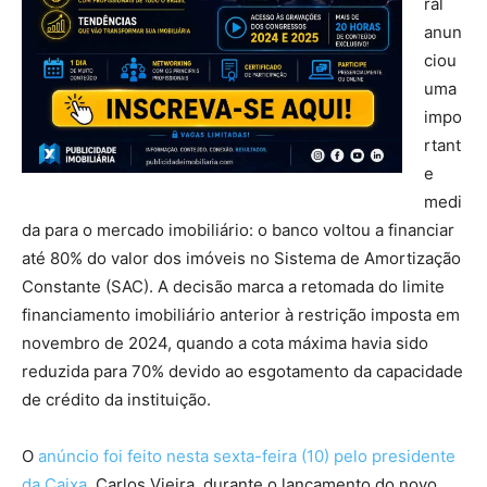
ral
anun
ciou
uma
impo
rtant
e
medi
da para o mercado imobiliário: o banco voltou a financiar
até 80% do valor dos imóveis no Sistema de Amortização
Constante (SAC). A decisão marca a retomada do limite
financiamento imobiliário anterior à restrição imposta em
novembro de 2024, quando a cota máxima havia sido
reduzida para 70% devido ao esgotamento da capacidade
de crédito da instituição.
O
anúncio foi feito nesta sexta-feira (10) pelo presidente
da Caixa
, Carlos Vieira, durante o lançamento do novo