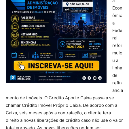
a
Econ
ômic
a
Fede
ral
refor
mulo
u a
linha
de
refin
ancia
mento de imóveis. O Crédito Aporte Caixa passa a se
chamar Crédito Imóvel Próprio Caixa. De acordo com a
Caixa, seis meses após a contratação, o cliente terá
direito a novas liberações de crédito caso não use o valor
total aprovado. As novas liberações podem ser