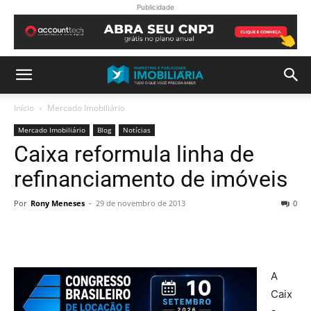
Publicidade
Início
Mercado Imobiliário
Mercado Imobiliário
Blog
Notícias
Caixa reformula linha de
refinanciamento de imóveis
Por
Rony Meneses
-
29 de novembro de 2013
0
A
Caix