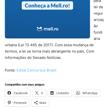
pela
lei de
regul
arizaç
ão
fundi
ária
urbana (Lei 13.465 de 2017). Com essa mudança de
termos, a lei se torna mais abrangente no país. Com
informações do Senado Notícias.
Fonte:
Edital Concursos Brasil
Compartilhe com seus amigos:
Facebook
X
LinkedIn
WhatsApp
Pinterest
Mais