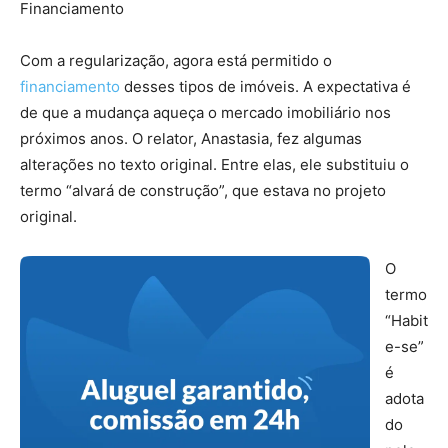
Financiamento
Com a regularização, agora está permitido o
financiamento
desses tipos de imóveis. A expectativa é
de que a mudança aqueça o mercado imobiliário nos
próximos anos. O relator, Anastasia, fez algumas
alterações no texto original. Entre elas, ele substituiu o
termo “alvará de construção”, que estava no projeto
original.
O
termo
“Habit
e-se”
é
adota
do