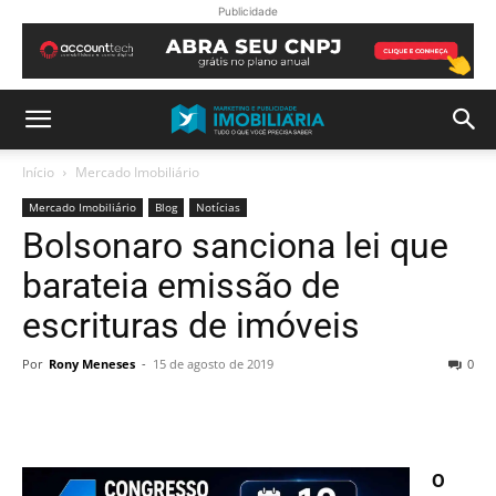
Publicidade
Início
Mercado Imobiliário
Mercado Imobiliário
Blog
Notícias
Bolsonaro sanciona lei que
barateia emissão de
escrituras de imóveis
Por
Rony Meneses
-
15 de agosto de 2019
0
O