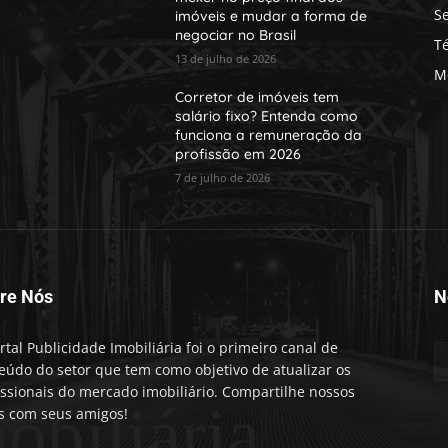
S
imóveis e mudar a forma de
negociar no Brasil
T
13 de julho de 2026
M
Corretor de imóveis tem
salário fixo? Entenda como
funciona a remuneração da
profissão em 2026
7 de julho de 2026
re Nós
N
rtal Publicidade Imobiliária foi o primeiro canal de
eúdo do setor que tem como objetivo de atualizar os
issionais do mercado imobiliário. Compartilhe nossos
obiliária
s com seus amigos!