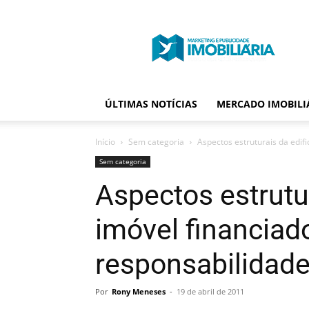
Portal
Publicidade
Imobiliária
ÚLTIMAS NOTÍCIAS
MERCADO IMOBILI
Início
Sem categoria
Aspectos estruturais da edif
Sem categoria
Aspectos estrutu
imóvel financiad
responsabilidade
Por
Rony Meneses
-
19 de abril de 2011