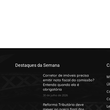
Destaques da Semana
C
Corretor de imóveis precisa
M
emitir nota fiscal da comissão?
Úl
Entenda quando ela é
obrigatória
Co
30 de julho de 2026
Co
Reforma Tributária deve
Le
mexer no preço final dos