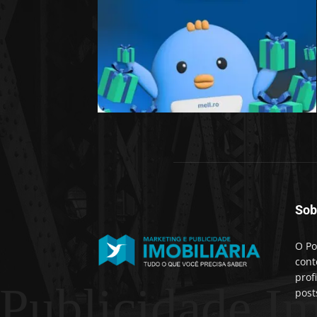
Sob
O Po
cont
prof
 Publicidade Im
post