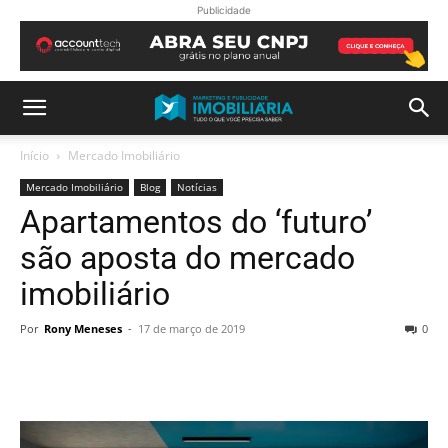
Publicidade
Início
Mercado Imobiliário
Mercado Imobiliário
Blog
Notícias
Apartamentos do ‘futuro’
são aposta do mercado
imobiliário
Por
Rony Meneses
-
17 de março de 2019
0