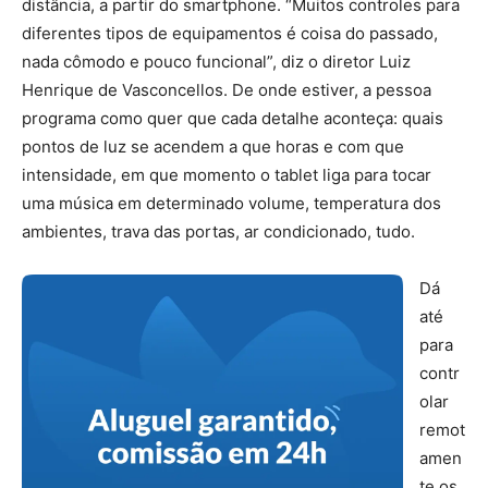
distância, a partir do smartphone. “Muitos controles para
diferentes tipos de equipamentos é coisa do passado,
nada cômodo e pouco funcional”, diz o diretor Luiz
Henrique de Vasconcellos. De onde estiver, a pessoa
programa como quer que cada detalhe aconteça: quais
pontos de luz se acendem a que horas e com que
intensidade, em que momento o tablet liga para tocar
uma música em determinado volume, temperatura dos
ambientes, trava das portas, ar condicionado, tudo.
Dá
até
para
contr
olar
remot
amen
te os