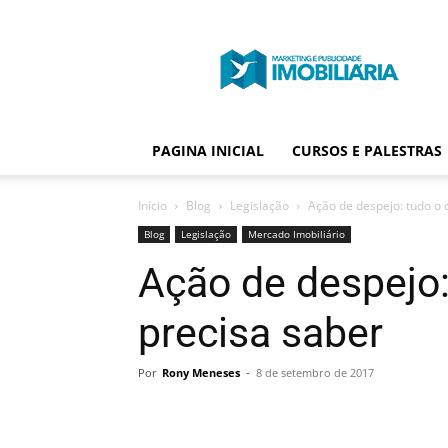
Portal
Publicidade
Imobiliária
PAGINA INICIAL
CURSOS E PALESTRAS
Início
Blog
Legislação
Ação de despejo: tudo o 
Blog
Legislação
Mercado Imobiliário
Ação de despejo:
precisa saber
Por
Rony Meneses
-
8 de setembro de 2017