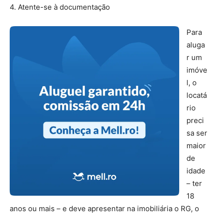
4. Atente-se à documentação
Para
aluga
r um
imóve
l, o
locatá
rio
preci
sa ser
maior
de
idade
– ter
18
anos ou mais – e deve apresentar na imobiliária o RG, o