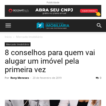
Publicidade
Início
Mercado Imobiliário
Mercado Imobiliário
8 conselhos para quem vai
alugar um imóvel pela
primeira vez
Por
Rony Meneses
-
20 de fevereiro de 2019
0