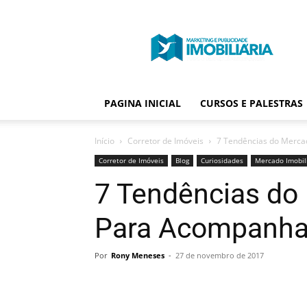
Portal
Publicidade
Imobiliária
PAGINA INICIAL
CURSOS E PALESTRAS
Início
Corretor de Imóveis
7 Tendências do Merca
Corretor de Imóveis
Blog
Curiosidades
Mercado Imobil
7 Tendências do 
Para Acompanha
Por
Rony Meneses
-
27 de novembro de 2017