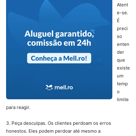
Atent
e-se.
É
preci
so
enten
der
que
existe
um
temp
o
limite
para reagir.
3. Peça desculpas. Os clientes perdoam os erros
honestos. Eles podem perdoar até mesmo a