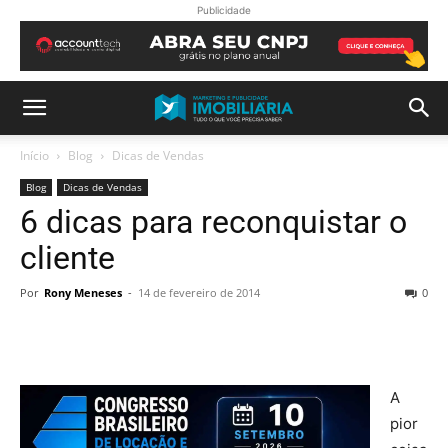
Publicidade
Início
Blog
Dicas de Vendas
Blog
Dicas de Vendas
6 dicas para reconquistar o
cliente
Por
Rony Meneses
-
14 de fevereiro de 2014
0
A
pior