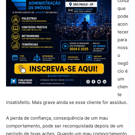
coisa
que
pode
acon
tecer
para
noss
o
negó
cio é
um
clien
te
insatisfeito. Mais grave ainda se esse cliente for assíduo.
A perda de confiança, consequência de um mau
comportamento, pode ser reconquistada depois de um
período de boas ações. Quando um mau comportamento