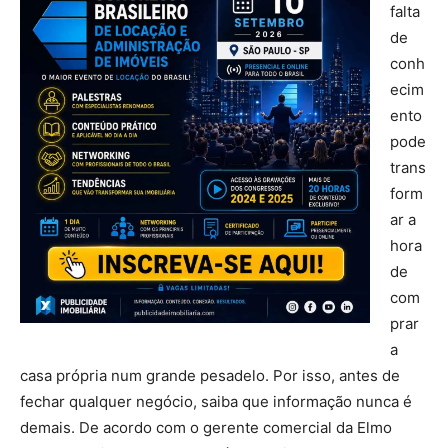
falta
de
conh
ecim
ento
pode
trans
form
ar a
hora
de
com
prar
a
casa própria num grande pesadelo. Por isso, antes de
fechar qualquer negócio, saiba que informação nunca é
demais. De acordo com o gerente comercial da Elmo