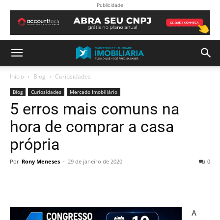
Publicidade
Início
Blog
Curiosidades
Blog
Curiosidades
Mercado Imobiliário
5 erros mais comuns na
hora de comprar a casa
própria
Por
Rony Meneses
-
29 de janeiro de 2020
0
A