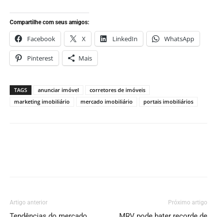
Compartilhe com seus amigos:
Facebook
X
LinkedIn
WhatsApp
Pinterest
Mais
TAGS
anunciar imóvel
corretores de imóveis
marketing imobiliário
mercado imobiliário
portais imobiliários
Artigo anterior
Próximo artigo
Tendências do mercado
MRV pode bater recorde de