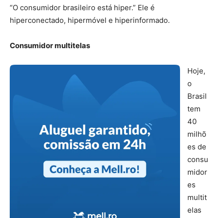
“O consumidor brasileiro está hiper.” Ele é
hiperconectado, hipermóvel e hiperinformado.
Consumidor multitelas
Hoje,
o
Brasil
tem
40
milhõ
es de
consu
midor
es
multit
elas