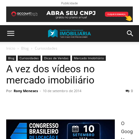
Publicidade
Início
Blog
Curiosidades
Blog
Curiosidades
Dicas de Vendas
Mercado Imobiliário
A vez dos vídeos no
mercado imobiliário
Por
Rony Meneses
-
10 de setembro de 2014
0
O
Goog