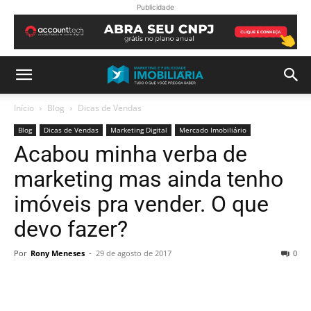
Publicidade
Início
Blog
Dicas de Vendas
Blog
Dicas de Vendas
Marketing Digital
Mercado Imobiliário
Acabou minha verba de
marketing mas ainda tenho
imóveis pra vender. O que
devo fazer?
Por
Rony Meneses
-
29 de agosto de 2017
0