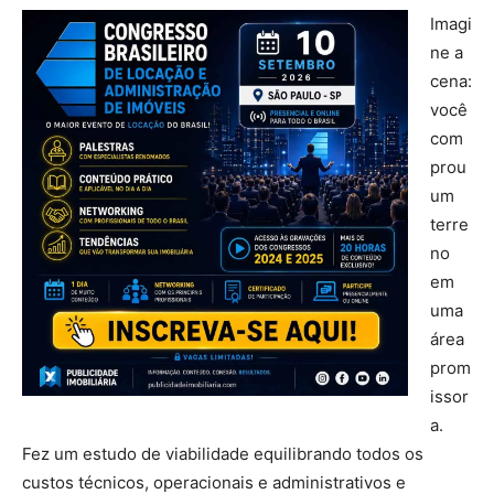
Imagi
ne a
cena:
você
com
prou
um
terre
no
em
uma
área
prom
issor
a.
Fez um estudo de viabilidade equilibrando todos os
custos técnicos, operacionais e administrativos e