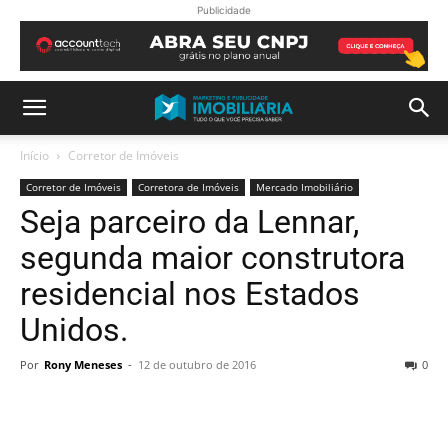
Publicidade
Início
Corretor de Imóveis
Corretor de Imóveis
Corretora de Imóveis
Mercado Imobiliário
Seja parceiro da Lennar,
segunda maior construtora
residencial nos Estados
Unidos.
Por
Rony Meneses
-
12 de outubro de 2016
0