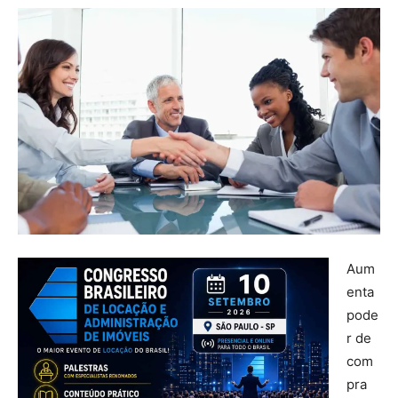
Aum
enta
pode
r de
com
pra