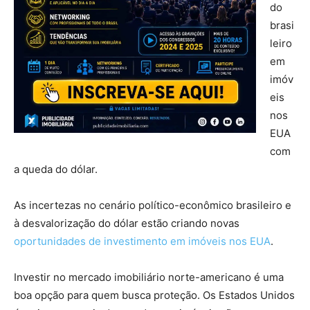
do
brasi
leiro
em
imóv
eis
nos
EUA
com
a queda do dólar.
As incertezas no cenário político-econômico brasileiro e
à desvalorização do dólar estão criando novas
oportunidades de investimento em imóveis nos EUA
.
Investir no mercado imobiliário norte-americano é uma
boa opção para quem busca proteção. Os Estados Unidos