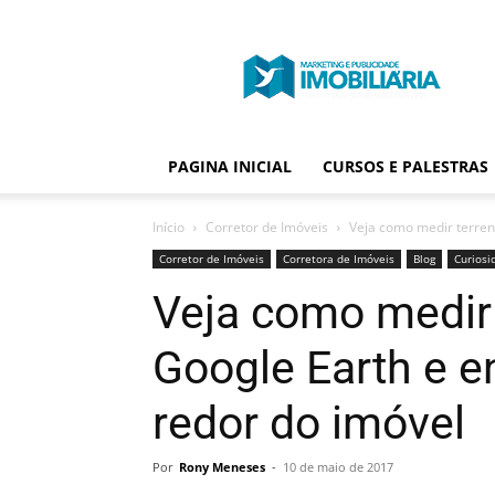
Portal
Publicidade
Imobiliária
PAGINA INICIAL
CURSOS E PALESTRAS
Início
Corretor de Imóveis
Veja como medir terren
Corretor de Imóveis
Corretora de Imóveis
Blog
Curiosi
Veja como medir
Google Earth e e
redor do imóvel
Por
Rony Meneses
-
10 de maio de 2017