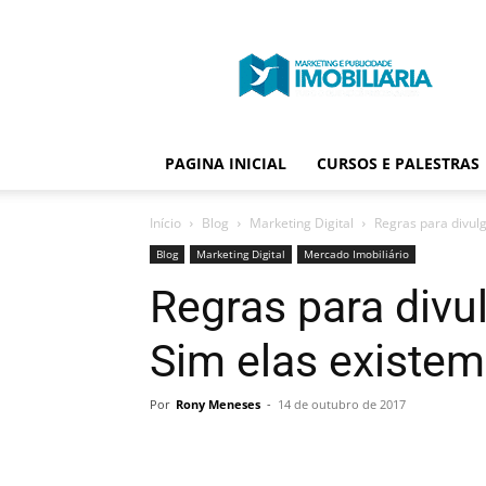
Portal
Publicidade
Imobiliária
PAGINA INICIAL
CURSOS E PALESTRAS
Início
Blog
Marketing Digital
Regras para divulg
Blog
Marketing Digital
Mercado Imobiliário
Regras para divu
Sim elas existem
Por
Rony Meneses
-
14 de outubro de 2017