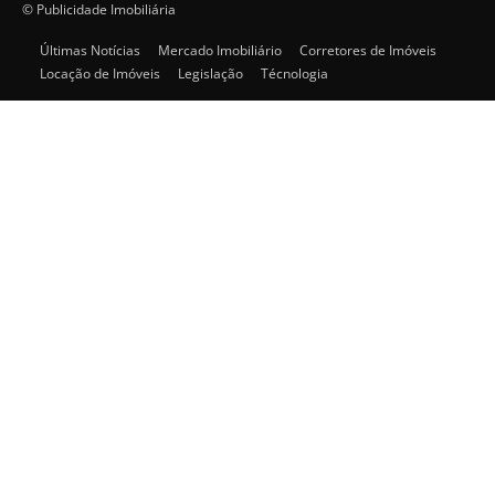
© Publicidade Imobiliária
Últimas Notícias
Mercado Imobiliário
Corretores de Imóveis
Locação de Imóveis
Legislação
Técnologia