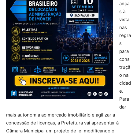
ança
s à
vista
nas
regra
s
para
cons
truçã
o na
cidad
e.
Para
dar
mais autonomia ao mercado imobiliário e agilizar a
concessão de licenças, a Prefeitura vai apresentar à
Câmara Municipal um projeto de lei modificando o