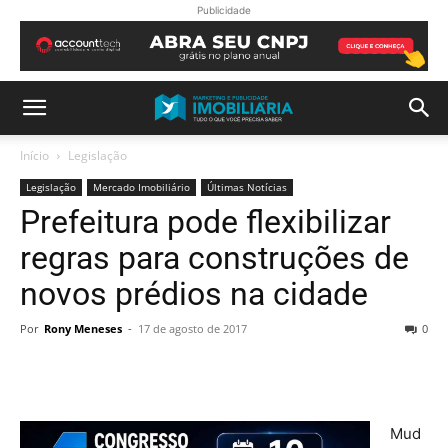
Publicidade
Início
Legislação
Legislação
Mercado Imobiliário
Últimas Notícias
Prefeitura pode flexibilizar
regras para construções de
novos prédios na cidade
Por
Rony Meneses
-
17 de agosto de 2017
0
Mud