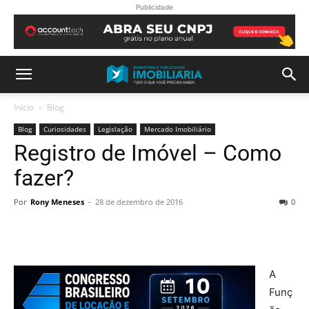
Publicidade
Início
Blog
Blog
Curiosidades
Legislação
Mercado Imobiliário
Registro de Imóvel – Como
fazer?
Por
Rony Meneses
-
28 de dezembro de 2016
0
A
Funç