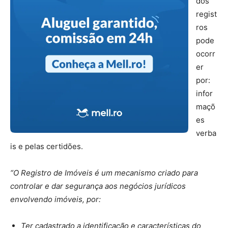
dos
regist
ros
pode
ocorr
er
por:
infor
maçõ
es
verba
is e pelas certidões.
“O Registro de Imóveis é um mecanismo criado para
controlar e dar segurança aos negócios jurídicos
envolvendo imóveis, por:
Ter cadastrado a identificação e características do