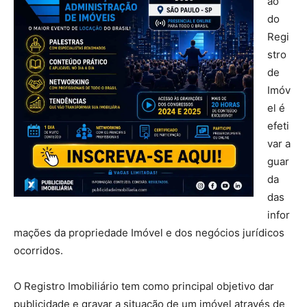
ão
do
Regi
stro
de
Imóv
el é
efeti
var a
guar
da
das
infor
mações da propriedade Imóvel e dos negócios jurídicos
ocorridos.
O Registro Imobiliário tem como principal objetivo dar
publicidade e gravar a situação de um imóvel através de