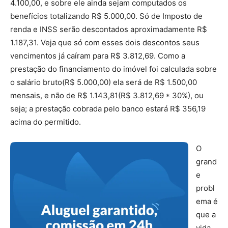
4.100,00, e sobre ele ainda sejam computados os
benefícios totalizando R$ 5.000,00. Só de Imposto de
renda e INSS serão descontados aproximadamente R$
1.187,31. Veja que só com esses dois descontos seus
vencimentos já caíram para R$ 3.812,69. Como a
prestação do financiamento do imóvel foi calculada sobre
o salário bruto(R$ 5.000,00) ela será de R$ 1.500,00
mensais, e não de R$ 1.143,81(R$ 3.812,69 * 30%), ou
seja; a prestação cobrada pelo banco estará R$ 356,19
acima do permitido.
O
grand
e
probl
ema é
que a
vida