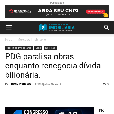
Publicidade
Início
Mercado Imobiliário
Mercado Imobiliário
Blog
Notícias
PDG paralisa obras
enquanto renegocia dívida
bilionária.
Por
Rony Meneses
-
5 de agosto de 2016
0
No