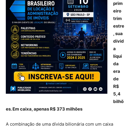
prim
eiro
trim
estre
, sua
dívid
a
líqui
da
era
de
R$
5,4
bilhõ
es. Em caixa, apenas R$ 373 milhões
A combinação de uma dívida bilionária com um caixa