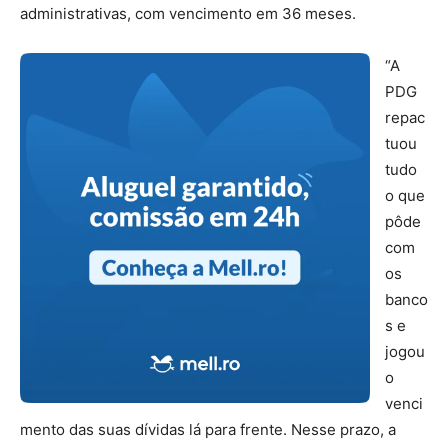
administrativas, com vencimento em 36 meses.
“A
PDG
repac
tuou
tudo
o que
pôde
com
os
banco
s e
jogou
o
venci
mento das suas dívidas lá para frente. Nesse prazo, a