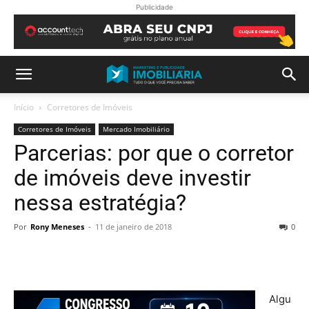
Publicidade
Início
Corretores de Imóveis
Corretores de Imóveis
Mercado Imobiliário
Parcerias: por que o corretor
de imóveis deve investir
nessa estratégia?
Por
Rony Meneses
-
11 de janeiro de 2018
0
Algu