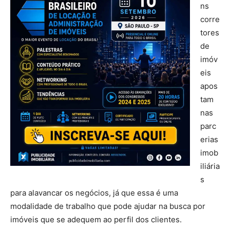
ns
corre
tores
de
imóv
eis
apos
tam
nas
parc
erias
imob
iliária
s
para alavancar os negócios, já que essa é uma
modalidade de trabalho que pode ajudar na busca por
imóveis que se adequem ao perfil dos clientes.