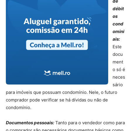
de
débit
os
cond
omini
ais:
Este
docu
ment
o só é
neces
sário
para imóveis que possuam condomínio. Nele, o futuro
comprador pode verificar se há dívidas ou não de
condomínio.
Documentos pessoais:
Tanto para o vendedor como para
o comprador são necessários documentos básicos como