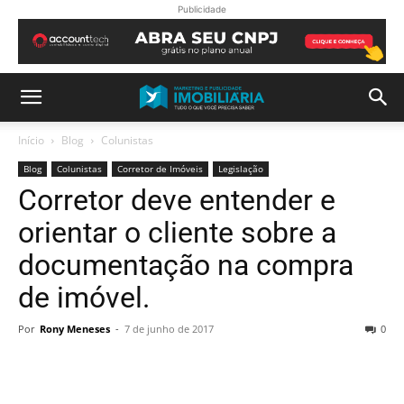
Publicidade
Início
Blog
Colunistas
Blog
Colunistas
Corretor de Imóveis
Legislação
Corretor deve entender e
orientar o cliente sobre a
documentação na compra
de imóvel.
Por
Rony Meneses
-
7 de junho de 2017
0