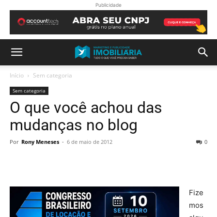
Publicidade
Início
Sem categoria
Sem categoria
O que você achou das
mudanças no blog
Por
Rony Meneses
-
6 de maio de 2012
0
Fize
mos