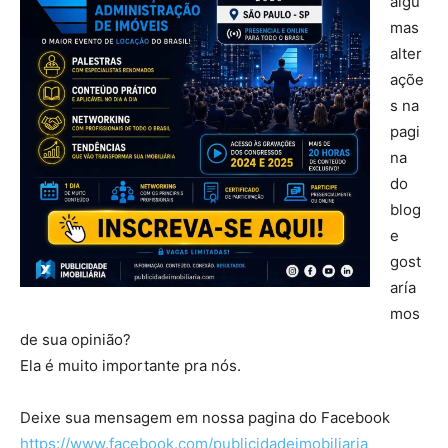
algu
mas
alter
açõe
s na
pagi
na
do
blog
e
gost
aría
mos
de sua opinião?
Ela é muito importante pra nós.
Deixe sua mensagem em nossa pagina do Facebook
https://www.facebook.com/publicidadeimobiliaria