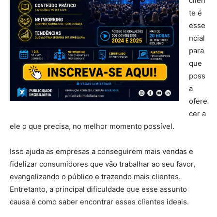
clien
te é
esse
ncial
para
que
poss
a
ofere
cer a
ele o que precisa, no melhor momento possível.
Isso ajuda as empresas a conseguirem mais vendas e
fidelizar consumidores que vão trabalhar ao seu favor,
evangelizando o público e trazendo mais clientes.
Entretanto, a principal dificuldade que esse assunto
causa é como saber encontrar esses clientes ideais.