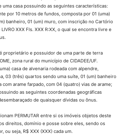
e uma casa possuindo as seguintes características:
nte por 10 metros de fundos, composta por 01 (uma)
(um) banheiro, 01 (um) muro, com inscrição no Cartório
 LIVRO XXX Fls. XXX R:XX, o qual se encontra livre e
us.
prietário e possuidor de uma parte de terra
NOME, zona rural do município de CIDADEE/UF.
 (uma) casa de alvenaria rodeada com alpendre,
a, 03 (três) quartos sendo uma suíte, 01 (um) banheiro
da com arame farpado, com 04 (quatro) vias de arame;
Possuindo as seguintes coordenadas geográficas
 desembaraçado de quaisquer dívidas ou ônus.
nam PERMUTAR entre si os imóveis objetos deste
os direitos, domínio e posse sobre eles, sendo os
or, ou seja, R$ XXX (XXX) cada um.