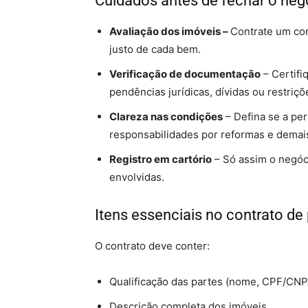
Cuidados antes de fechar o neg
Avaliação dos imóveis –
Contrate um cor
justo de cada bem.
Verificação de documentação
– Certifi
pendências jurídicas, dívidas ou restriçõ
Clareza nas condições
– Defina se a pe
responsabilidades por reformas e demais
Registro em cartório
– Só assim o negóci
envolvidas.
Itens essenciais no contrato de
O contrato deve conter:
Qualificação das partes (nome, CPF/CNPJ
Descrição completa dos imóveis