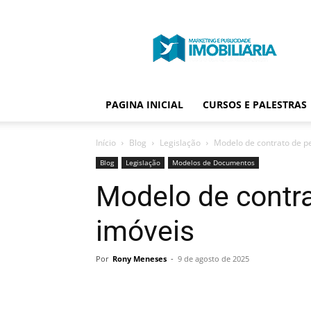
Portal
Publicidade
Imobiliária
PAGINA INICIAL
CURSOS E PALESTRAS
Início
Blog
Legislação
Modelo de contrato de p
Blog
Legislação
Modelos de Documentos
Modelo de contr
imóveis
Por
Rony Meneses
-
9 de agosto de 2025