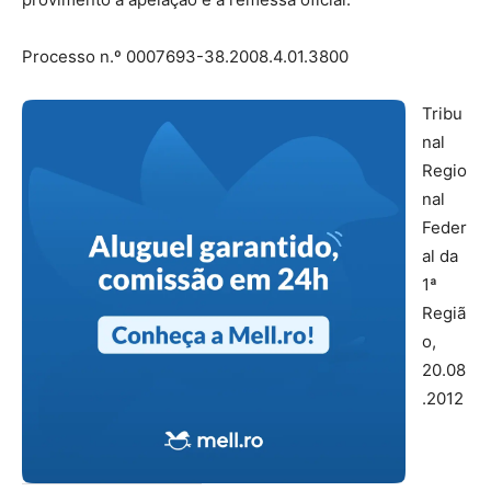
Processo n.º 0007693-38.2008.4.01.3800
Tribu
nal
Regio
nal
Feder
al da
1ª
Regiã
o,
20.08
.2012