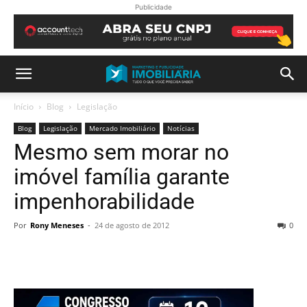
Publicidade
Início
Blog
Legislação
Blog
Legislação
Mercado Imobiliário
Notícias
Mesmo sem morar no
imóvel família garante
impenhorabilidade
Por
Rony Meneses
-
24 de agosto de 2012
0