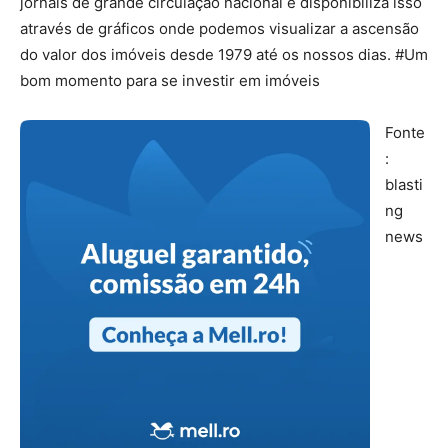
jornais de grande circulação nacional e disponibiliza isso
através de gráficos onde podemos visualizar a ascensão
do valor dos imóveis desde 1979 até os nossos dias. #Um
bom momento para se investir em imóveis
Fonte
:
blasti
ng
news