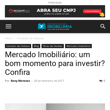
Publicidade
Início
Corretor de Imóveis
Corretor de Imóveis
Blog
Dicas de Vendas
Mercado Imobiliário
Mercado Imobiliário: um
bom momento para investir?
Confira
Por
Rony Meneses
-
28 de fevereiro de 2017
0